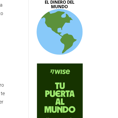
EL DINERO DEL
 a
MUNDO
to
ro
 te
er