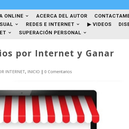
A ONLINE
ACERCA DEL AUTOR
CONTACTAM
ISUAL
REDES E INTERNET
▶ VIDEOS
DIS
NET
SUPERACIÓN PERSONAL
os por Internet y Ganar
OR INTERNET
,
INICIO
|
0 Comentarios