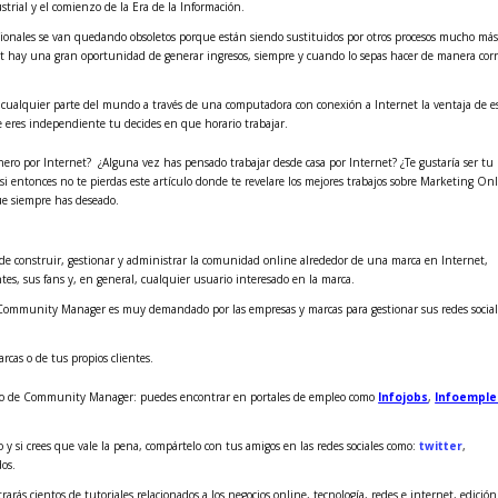
strial y el comienzo de la Era de la Información.
adicionales se van quedando obsoletos porque están siendo sustituidos por otros procesos mucho má
t hay una gran oportunidad de generar ingresos, siempre y cuando lo sepas hacer de manera corr
cualquier parte del mundo a través de una computadora con conexión a Internet la ventaja de e
 eres independiente tu decides en que horario trabajar.
ero por Internet? ¿Alguna vez has pensado trabajar desde casa por Internet? ¿Te gustaría ser tu
s si entonces no te pierdas este artículo donde te revelare los mejores trabajos sobre Marketing On
que siempre has deseado.
 construir, gestionar y administrar la comunidad online alrededor de una marca en Internet,
tes, sus fans y, en general, cualquier usuario interesado en la marca.
de Community Manager es muy demandado por las empresas y marcas para gestionar sus redes social
rcas o de tus propios clientes.
bajo de Community Manager: puedes encontrar en portales de empleo como
Infojobs
,
Infoempl
 y si crees que vale la pena, compártelo con tus amigos en las redes sociales como:
twitter
,
dos.
rás cientos de tutoriales relacionados a los negocios online, tecnología, redes e internet, edición