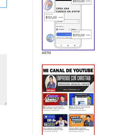
r
AIRTM