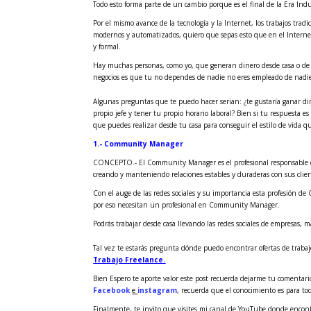
Todo esto forma parte de un cambio porque es el final de la Era Indu
Por el mismo avance de la tecnología y la Internet, los trabajos tr
modernos y automatizados, quiero que sepas esto que en el Interne
y formal.
Hay muchas personas, como yo, que generan dinero desde casa o de 
negocios es que tu no dependes de nadie no eres empleado de nadie
Algunas preguntas que te puedo hacer serian: ¿te gustaría ganar din
propio jefe y tener tu propio horario laboral? Bien si tu respuesta e
que puedes realizar desde tu casa para conseguir el
estilo de vida 
1.- Community Manager
CONCEPTO.- El Community Manager es el profesional responsable de
creando y manteniendo relaciones estables y duraderas con sus clien
Con el auge de las redes sociales y su importancia esta profesión 
por eso necesitan un profesional en Community Manager.
Podrás trabajar desde casa llevando las redes sociales de empresas, ma
Tal vez te estarás pregunta dónde puedo encontrar ofertas de tra
Trabajo Freelance.
Bien Espero te aporte valor este post recuerda dejarme tu comentario
Facebook
e
instagram
, recuerda que el conocimiento es para to
Finalmente, te invito que visites mi canal de YouTube donde encontra