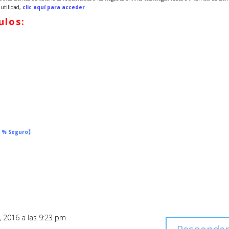
 utilidad,
clic aquí para acceder
ulos:
0 % Seguro】
, 2016 a las 9:23 pm