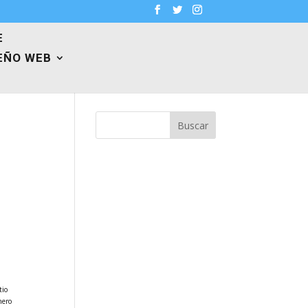
E
EÑO WEB
Buscar
tio
nero