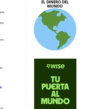
EL DINERO DEL
MUNDO
s
ecta
stos
line
es,
eo
,
 de