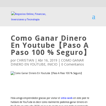
Como Ganar Dinero
En Youtube【Paso A
Paso 100 % Seguro】
por
CHRISTIAN
|
Abr 16, 2019
|
COMO GANAR
DINERO EN YOUTUBE
,
INICIO
|
0 Comentarios
Hola amigo emprendedor gracias por visitar el
sitio web
en este post te
hablare de YouTube es decir como realmente podemos ganar dinero en