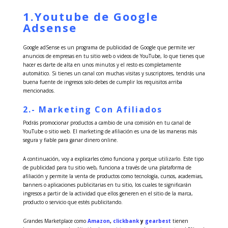
1.Youtube de Google
Adsense
Google adSense es un programa de publicidad de Google que permite ver
anuncios de empresas en tu sitio web o videos de YouTube, lo que tienes que
hacer es darte de alta en unos minutos y el resto es completamente
automático. Si tienes un canal con muchas visitas y suscriptores, tendrás una
buena fuente de ingresos solo debes de cumplir los requisitos arriba
mencionados.
2.- Marketing Con Afiliados
Podrás promocionar productos a cambio de una comisión en tu canal de
YouTube o sitio web. El marketing de afiliación es una de las maneras más
segura y fiable para ganar dinero online.
A continuación, voy a explicarles cómo funciona y porque utilizarlo. Este tipo
de publicidad para tu sitio web, funciona a través de una plataforma de
afiliación y permite la venta de productos como tecnología, cursos, academias,
banners o aplicaciones publicitarias en tu sitio, los cuales te significarán
ingresos a partir de la actividad que ellos generen en el sitio de la marca,
producto o servicio que estés publicitando.
Grandes Marketplace como
Amazon
,
clickbank
y
gearbest
tienen