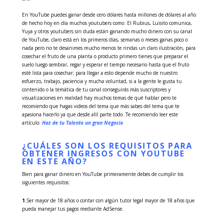
En YouTube puedes ganar desde cero dólares hasta millones de dólares al año
de hecho hoy en día muchos youtubers como: El Rubius, Luisito comunica,
Yuya y otros youtubers sin duda están ganando mucho dinero con su canal
de YouTube, claro está en los primeros días, semanas o meses ganas poco o
nada pero no te desanimes mucho menos te rindas un claro ilustración, para
cosechar el fruto de una planta o producto primero tienes que preparar el
suelo luego sembrar, regar y esperar el tiempo necesario hasta que el fruto
esté lista para cosechar; para llegar a esto depende mucho de nuestro
esfuerzo, trabajo, paciencia y mucha voluntad, si a la gente le gusta tu
contenido o la temática de tu canal conseguirás más suscriptores y
visualizaciones en realidad hay muchos temas de qué hablar pero te
recomiendo que hagas videos del tema que más sabes del tema que te
apasiona hacerlo ya que desde allí parte todo. Te recomiendo leer este
artículo:
Haz de tu Talento un gran Negocio
¿CUÁLES SON LOS
REQUISITOS
PARA
OBTENER INGRESOS CON YOUTUBE
EN ESTE AÑO?
Bien para ganar dinero en YouTube primeramente debes de cumplir los
siguientes requisitos:
1.
Ser mayor de 18 años o contar con algún tutor legal mayor de 18 años que
pueda manejar tus pagos mediante AdSense.