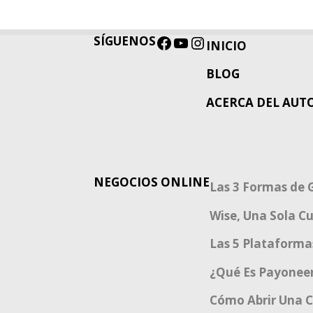
SÍGUENOS
Facebook
YouTube
Instagram
INICIO
BLOG
ACERCA DEL AUT
NEGOCIOS ONLINE
Las 3 Formas de 
Wise, Una Sola C
Las 5 Plataforma
¿Qué Es Payonee
Cómo Abrir Una C