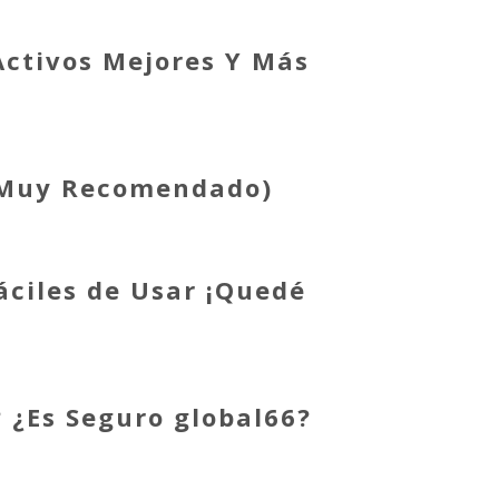
Activos Mejores Y Más
C (Muy Recomendado)
áciles de Usar ¡Quedé
 ¿Es Seguro global66?