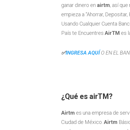
ganar dinero en
airtm
, así qu
empieza a “Ahorrar, Depositar, 
Usando Cualquier Cuenta Bancar
País te Encuentres
AirTM
es l
✅
INGRESA AQUÍ
O EN EL BAN
¿Qué es airTM?
Airtm
es una empresa de servic
Ciudad de México.
Airtm
Básic