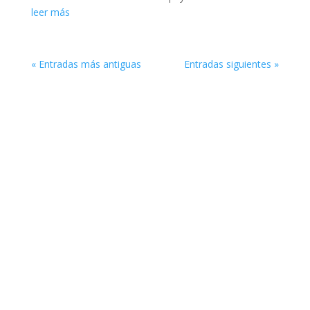
leer más
« Entradas más antiguas
Entradas siguientes »
MIS CANALES EN YOUTUBE
VIDEOS DE EMPRENDEMIENTO