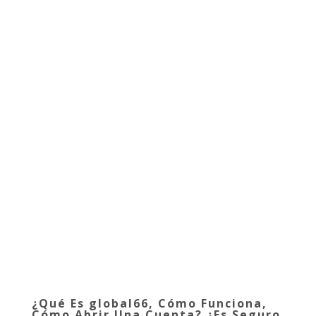
¿Qué Es global66, Cómo Funciona,
Cómo Abrir Una Cuenta? ¿Es Seguro