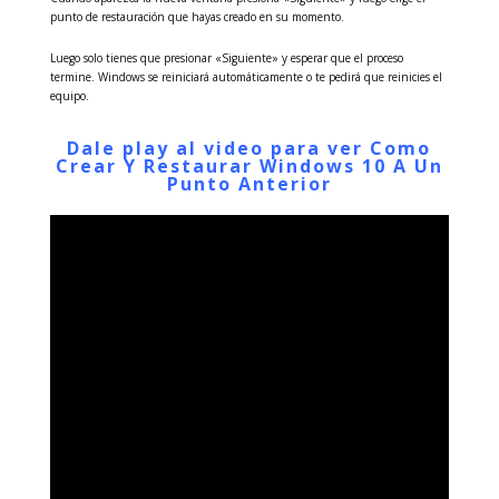
punto de restauración que hayas creado en su momento.
Luego solo tienes que presionar «Siguiente» y esperar que el proceso
termine. Windows se reiniciará automáticamente o te pedirá que reinicies el
equipo.
Dale play al video para ver
Como
Crear Y Restaurar Windows 10 A Un
Punto Anterior