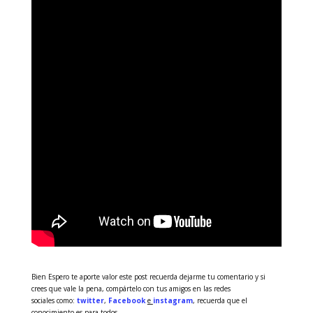
Bien Espero te aporte valor este post recuerda dejarme tu comentario y si
crees que vale la pena, compártelo con tus amigos en las redes
sociales como:
twitter
,
Facebook
e
instagram
, recuerda que el
conocimiento es para todos.