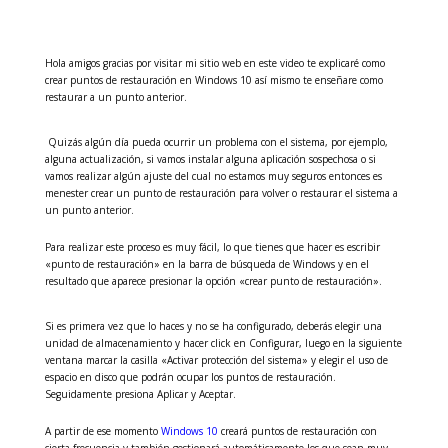
Hola amigos gracias por visitar mi sitio web en este video te explicaré como
crear puntos de restauración en Windows 10 así mismo te enseñare como
restaurar a un punto anterior.
Quizás algún día pueda ocurrir un problema con el sistema, por ejemplo,
alguna actualización, si vamos instalar alguna aplicación sospechosa o si
vamos realizar algún ajuste del cual no estamos muy seguros entonces es
menester crear un punto de restauración para volver o restaurar el sistema a
un punto anterior.
Para realizar este proceso es muy fácil, lo que tienes que hacer es escribir
«punto de restauración» en la barra de búsqueda de Windows y en el
resultado que aparece presionar la opción «crear punto de restauración».
Si es primera vez que lo haces y no se ha configurado, deberás elegir una
unidad de almacenamiento y hacer click en Configurar, luego en la siguiente
ventana marcar la casilla «Activar protección del sistema» y elegir el uso de
espacio en disco que podrán ocupar los puntos de restauración.
Seguidamente presiona Aplicar y Aceptar.
A partir de ese momento
Windows 10
creará puntos de restauración con