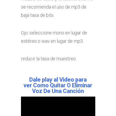
se recomienda el uso de mp3 de
baja tasa de bits.
Ojo: seleccione mono en lugar de
estéreo o wav en lugar de mp3.
reducir la tasa de muestreo.
Dale play al Video para
ver
Como Quitar O Eliminar
Voz De Una Canción