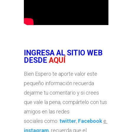
INGRESA AL SITIO WEB
DESDE
AQUÍ
Bien Espero te aporte valor este
pequeño información recuerda
dejarme tu comentario y si crees
que vale la pena, compártelo con tus
amigos en las redes
sociales como:
twitter
,
Facebook
e
instagram
, recuerda que el