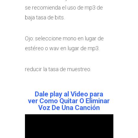
se recomienda el uso de mp3 de
baja tasa de bits.
Ojo: seleccione mono en lugar de
estéreo o wav en lugar de mp3.
reducir la tasa de muestreo.
Dale play al Video para
ver
Como Quitar O Eliminar
Voz De Una Canción