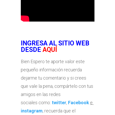
INGRESA AL SITIO WEB
DESDE
AQUÍ
Bien Espero te aporte valor este
pequeño información recuerda
dejarme tu comentario y si crees
que vale la pena, compártelo con tus
amigos en las redes
sociales como:
twitter
,
Facebook
e
instagram
, recuerda que el