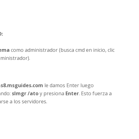
D:
tema
como administrador (busca cmd en inicio, clic
ministrador).
ms8.msguides.com
le damos Enter luego
ando:
slmgr /ato
y presiona
Enter
. Esto fuerza a
se a los servidores.