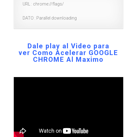
URL : chrome://flags/
DATO : Parallel downloading
Dale play al Video para
ver
Como Acelerar GOOGLE
CHROME Al Maximo