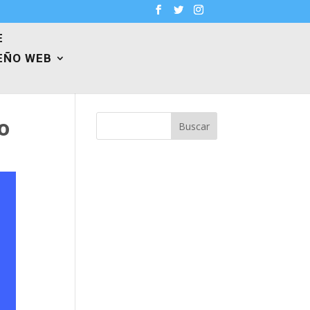
E
EÑO WEB
o
Buscar