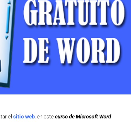
tar el
sitio web
, en este
curso de Microsoft Word