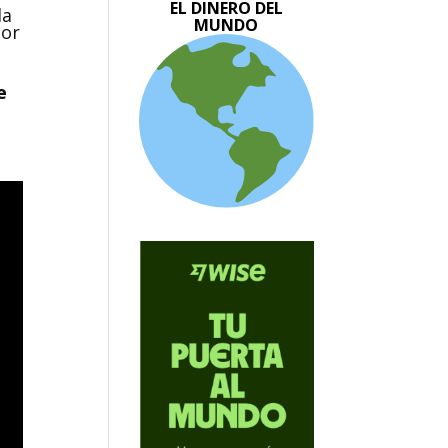
EL DINERO DEL
da
MUNDO
por
e