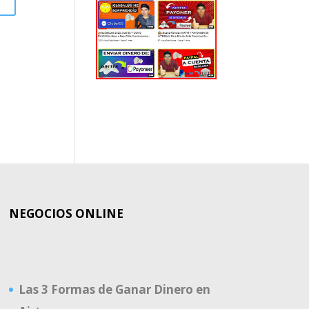
EL
MUNDO
NEGOCIOS ONLINE
Las 3 Formas de Ganar Dinero en