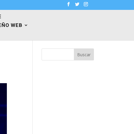
E
EÑO WEB
ú
Buscar