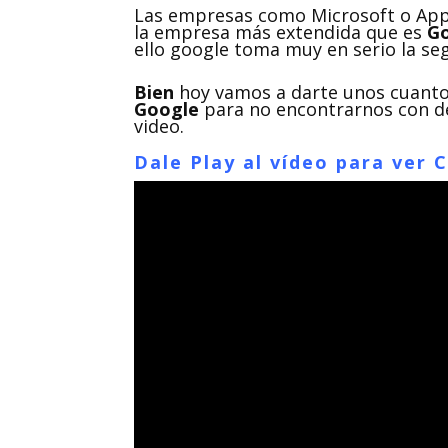
Las empresas como Microsoft o Appl
la empresa más extendida que es
Go
ello google toma muy en serio la se
Bien
hoy vamos a darte unos cuant
Google
para no encontrarnos con de
video.
Dale Play al vídeo para ver