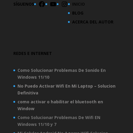
Facebook
YouTube
Instagram
SÍGUENOS
INICIO
BLOG
ACERCA DEL AUTOR
REDES E INTERNET
Como Solucionar Problemas De Sonido En
Windows 11/10
No Puedo Activar Wifi En Mi Laptop – Solucion
Definitiva
como activar o habilitar el bluetooth en
Window
Como Solucionar Problemas De Wifi EN
Windows 11/10 y 7