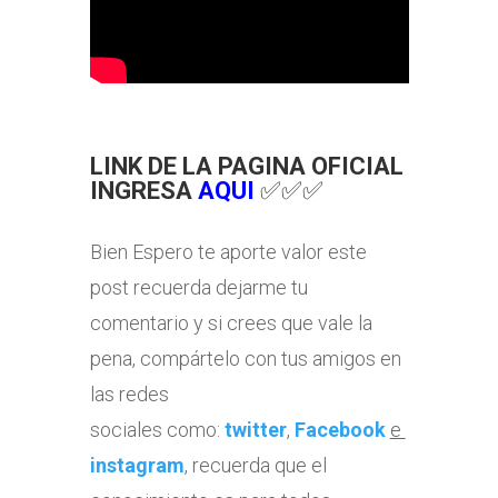
LINK DE LA PAGINA OFICIAL
INGRESA
AQUI
✅✅✅
Bien Espero te aporte valor este
post recuerda dejarme tu
comentario y si crees que vale la
pena, compártelo con tus amigos en
las redes
sociales como:
twitter
,
Facebook
e
instagram
, recuerda que el