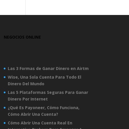
NEGOCIOS ONLINE
Las 3 Formas de Ganar Dinero en Airtm
Wise, Una Sola Cuenta Para Todo El
Dinero Del Mundo
Las 5 Plataformas Seguras Para Ganar
Dinero Por Internet
¿Qué Es Payoneer, Cómo Funciona,
Cómo Abrir Una Cuenta?
Cómo Abrir Una Cuenta Real En