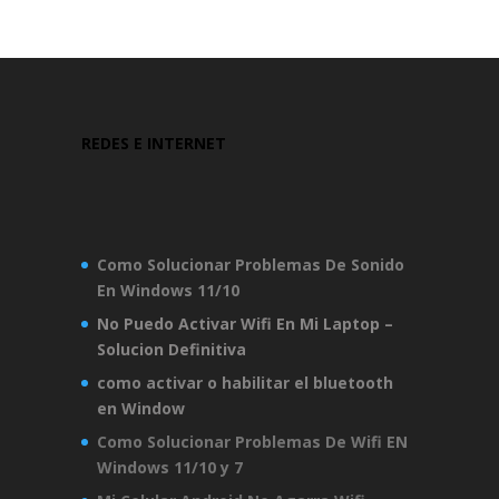
REDES E INTERNET
Como Solucionar Problemas De Sonido
En Windows 11/10
No Puedo Activar Wifi En Mi Laptop –
Solucion Definitiva
como activar o habilitar el bluetooth
en Window
Como Solucionar Problemas De Wifi EN
Windows 11/10 y 7