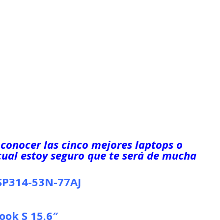
 conocer las cinco mejores laptops o
cual estoy seguro que te será de mucha
SP314-53N-77AJ
ok S 15.6″