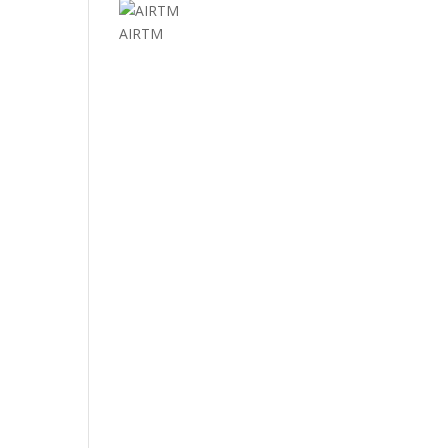
AIRTM
EL MUNDO
e