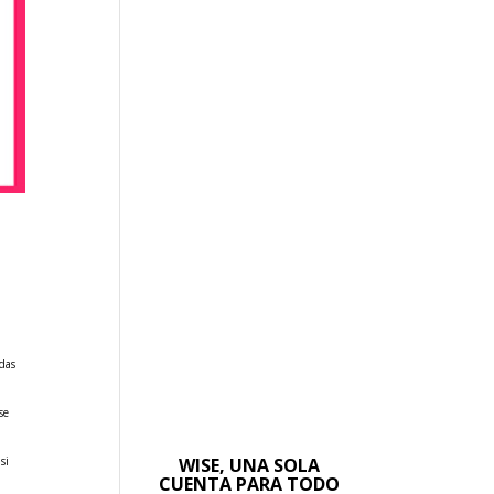
edas
se
WISE, UNA SOLA
si
CUENTA PARA TODO