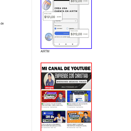
 de
AIRTM