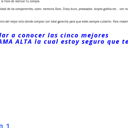
 la hora de realizar tu compra.
lidad de los componentes, como: memoria Ram, Disco duro, procesador, tarjeta gráfica etc… con m
ro del mejor sitio donde comprar con total garantía para que estés siempre cubierto. Para nosotr
dar a conocer las cinco mejores
GAMA ALTA la cual estoy seguro que t
n 1