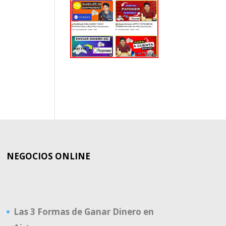
EL
MUNDO
NEGOCIOS ONLINE
Las 3 Formas de Ganar Dinero en