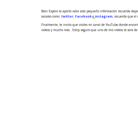
Bien Espero te aporte valor este pequeño información recuerda dejar
sociales como:
twitter
,
Facebook
e
instagram
, recuerda que el
Finalmente, te invito que visites mi canal de YouTube donde encontra
videos y mucho más…Estoy seguro que uno de mis videos te será de