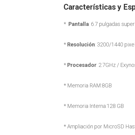
Características y Es
*
Pantalla
: 6.7 pulgadas supe
*
Resolución
: 3200/1440 pixe
*
Procesador
: 2.7GHz / Exyno
* Memoria RAM:8GB
* Memoria Interna:128 GB
* Ampliación por MicroSD Has