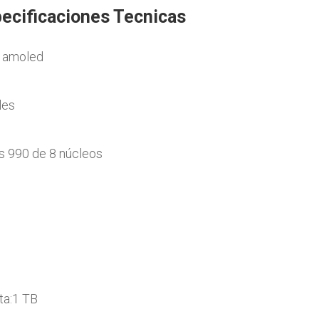
pecificaciones Tecnicas
r amoled
les
s 990 de 8 núcleos
ta:1 TB