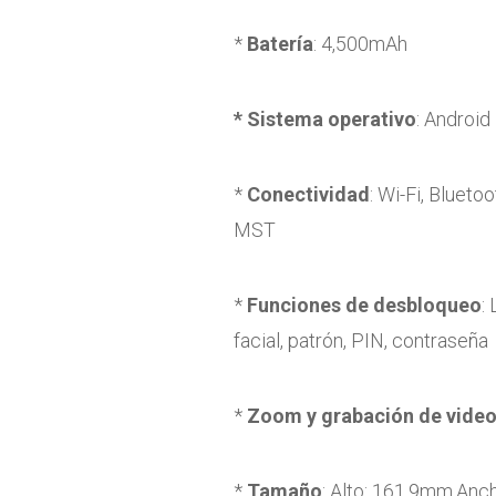
*
Batería
: 4,500mAh
* Sistema operativo
: Android
*
Conectividad
: Wi-Fi, Bluet
MST
*
Funciones de desbloqueo
:
facial, patrón, PIN, contraseña
*
Zoom y grabación de vide
*
Tamaño
: Alto: 161.9mm,An