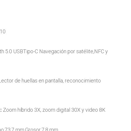
 10
ooth 5.0 USBTipo-C Navegación por satélite,NFC y
 Lector de huellas en pantalla, reconocimiento
o:
Zoom híbrido 3X, zoom digital 30X y video 8K
cho:73.7 mm,Grosor:7,8 mm