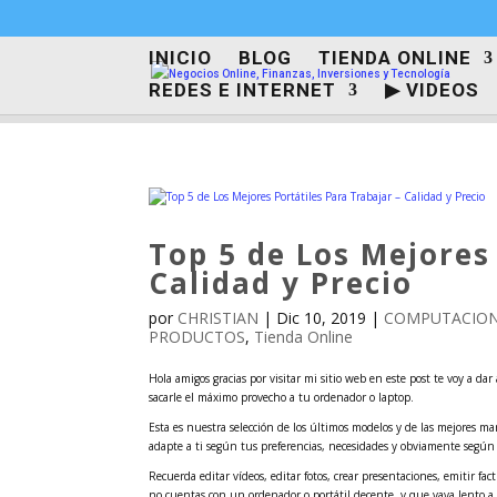
INICIO
BLOG
TIENDA ONLINE
REDES E INTERNET
▶ VIDEOS
Top 5 de Los Mejores
Calidad y Precio
por
CHRISTIAN
|
Dic 10, 2019
|
COMPUTACION
PRODUCTOS
,
Tienda Online
Hola amigos gracias por visitar mi sitio web en este post te voy a da
sacarle el máximo provecho a tu ordenador o laptop.
Esta es nuestra selección de los últimos modelos y de las mejores ma
adapte a ti según tus preferencias, necesidades y obviamente según a
Recuerda editar vídeos, editar fotos, crear presentaciones, emitir fac
no cuentas con un ordenador o portátil decente, y que vaya lento a 