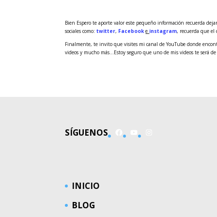
Bien Espero te aporte valor este pequeño información recuerda dejar
sociales como:
twitter
,
Facebook
e
instagram
, recuerda que el
Finalmente, te invito que visites mi canal de YouTube donde encontra
videos y mucho más…Estoy seguro que uno de mis videos te será de
Facebook
YouTube
Instagram
SÍGUENOS
INICIO
BLOG