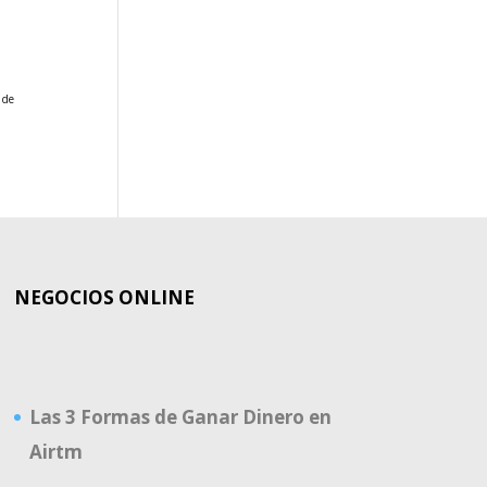
EL
MUNDO
 de
NEGOCIOS ONLINE
Las 3 Formas de Ganar Dinero en
Airtm