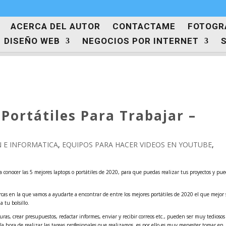
ACERCA DEL AUTOR
CONTACTAME
FOTOGRA
DISEÑO WEB
NEGOCIOS POR INTERNET
 Portátiles Para Trabajar –
 E INFORMATICA
,
EQUIPOS PARA HACER VIDEOS EN YOUTUBE
,
r a conocer las 5 mejores laptops o portátiles de 2020, para que puedas realizar tus proyectos y pu
rcas en la que vamos a ayudarte a encontrar de entre los mejores portátiles de 2020 el que mejor 
 tu bolsillo.
turas, crear presupuestos, redactar informes, enviar y recibir correos etc., pueden ser muy tediosos 
la hora de realizar las tareas profesionales que realizamos, es por ello es muy menester tomar en