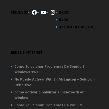
Facebook
YouTube
Instagram
SÍGUENOS
INICIO
BLOG
ACERCA DEL AUTOR
REDES E INTERNET
Como Solucionar Problemas De Sonido En
Windows 11/10
No Puedo Activar Wifi En Mi Laptop – Solucion
Definitiva
como activar o habilitar el bluetooth en
Window
Como Solucionar Problemas De Wifi EN