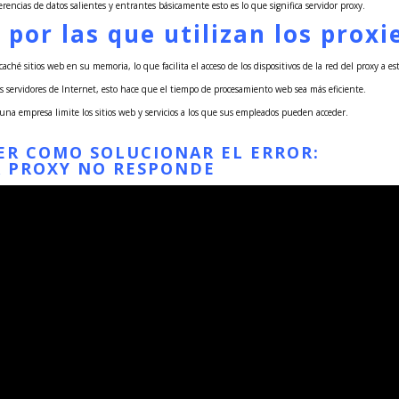
ferencias de datos salientes y entrantes básicamente esto es lo que significa servidor proxy.
 por las que utilizan los proxi
ché sitios web en su memoria, lo que facilita el acceso de los dispositivos de la red del proxy a es
os servidores de Internet, esto hace que el tiempo de procesamiento web sea más eficiente.
una empresa limite los sitios web y servicios a los que sus empleados pueden acceder.
VER COMO SOLUCIONAR EL ERROR:
R PROXY NO RESPONDE