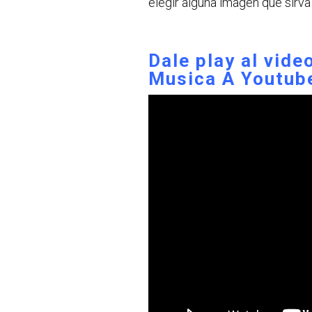
elegir alguna imagen que sirva
Dale play al vide
Musica A Youtub