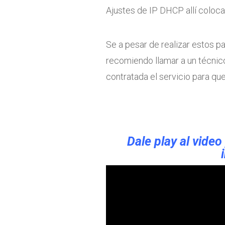
Ajustes de IP DHCP allí coloca
Se a pesar de realizar estos p
recomiendo llamar a un técnic
contratada el servicio para qu
Dale play al video