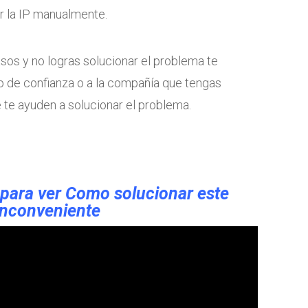
r la IP manualmente.
asos y no logras solucionar el problema te
o de confianza o a la compañía que tengas
e te ayuden a solucionar el problema.
 para ver
Como solucionar este
inconveniente