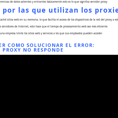
ferencias de datos salientes y entrantes básicamente esto es lo que significa servidor proxy.
 por las que utilizan los proxi
ché sitios web en su memoria, lo que facilita el acceso de los dispositivos de la red del proxy a es
os servidores de Internet, esto hace que el tiempo de procesamiento web sea más eficiente.
una empresa limite los sitios web y servicios a los que sus empleados pueden acceder.
VER COMO SOLUCIONAR EL ERROR:
R PROXY NO RESPONDE