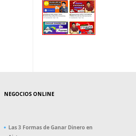
EL
MUNDO
NEGOCIOS ONLINE
Las 3 Formas de Ganar Dinero en