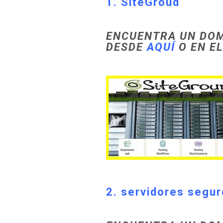
1. SiteGroud
ENCUENTRA UN DOM
DESDE
AQUÍ
O EN E
2. servidores segu