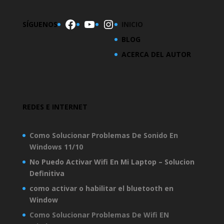
Facebook
YouTube
Instagram
SÍGUENOS
INICIO
BLOG
ACERCA DEL AUTOR
REDES E INTERNET
Como Solucionar Problemas De Sonido En
Windows 11/10
No Puedo Activar Wifi En Mi Laptop – Solucion
Definitiva
como activar o habilitar el bluetooth en
Window
Como Solucionar Problemas De Wifi EN