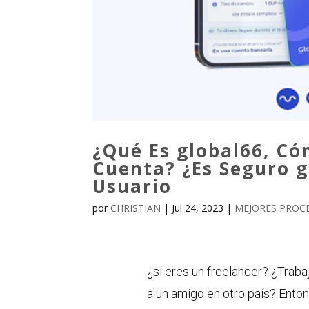
¿Qué Es global66, C
Cuenta? ¿Es Seguro 
Usuario
por
CHRISTIAN
|
Jul 24, 2023
|
MEJORES PROC
¿si eres un freelancer? ¿Trab
a un amigo en otro país? Enton