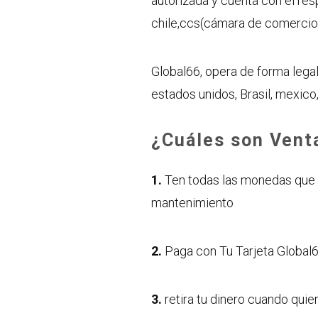
autorizada y cuenta con el re
chile,ccs(cámara de comercio 
Global66, opera de forma legal
estados unidos, Brasil, mexico
¿Cuáles son Venta
1.
Ten todas las monedas que q
mantenimiento
2.
Paga con Tu Tarjeta Global
3.
retira tu dinero cuando qui