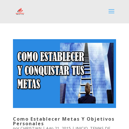
Como Establecer Metas Y Objetivos
Personales
por
CHRISTIAN
|
Ago 21, 2015
|
INICIO
,
TEMAS DE