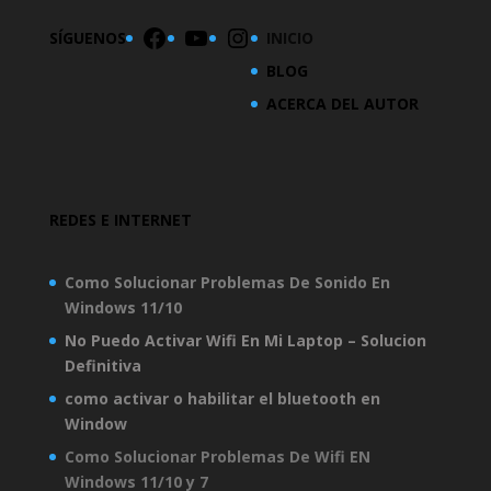
Facebook
YouTube
Instagram
SÍGUENOS
INICIO
BLOG
ACERCA DEL AUTOR
REDES E INTERNET
Como Solucionar Problemas De Sonido En
Windows 11/10
No Puedo Activar Wifi En Mi Laptop – Solucion
Definitiva
como activar o habilitar el bluetooth en
Window
Como Solucionar Problemas De Wifi EN
Windows 11/10 y 7