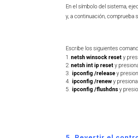
En el símbolo del sistema, eje
y, a continuación, comprueba 
Escribe los siguientes coman
netsh winsock reset
y presi
netsh int ip reset
y presiona
ipconfig /release
y presion
ipconfig /renew
y presiona 
ipconfig /flushdns
y presio
5. Revertir el contr