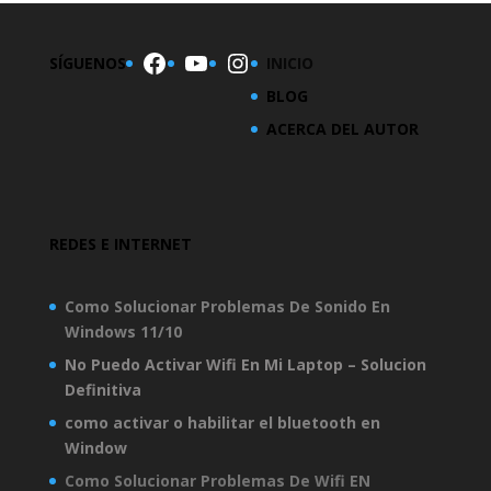
Facebook
YouTube
Instagram
SÍGUENOS
INICIO
BLOG
ACERCA DEL AUTOR
REDES E INTERNET
Como Solucionar Problemas De Sonido En
Windows 11/10
No Puedo Activar Wifi En Mi Laptop – Solucion
Definitiva
como activar o habilitar el bluetooth en
Window
Como Solucionar Problemas De Wifi EN