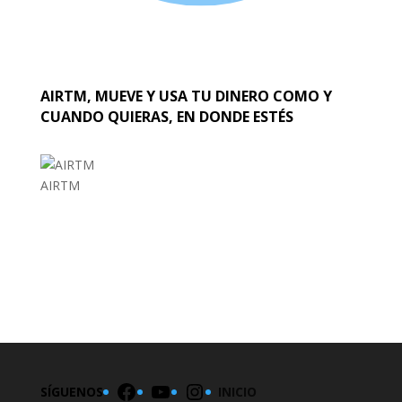
AIRTM, MUEVE Y USA TU DINERO COMO Y
CUANDO QUIERAS, EN DONDE ESTÉS
AIRTM
EL MUNDO
Facebook
YouTube
Instagram
SÍGUENOS
INICIO