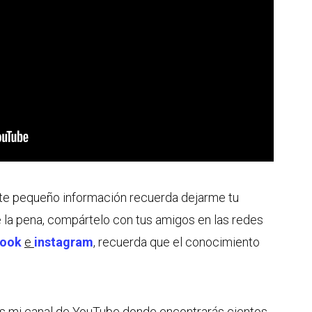
ste pequeño información recuerda dejarme tu
e la pena, compártelo con tus amigos en las redes
book
e
instagram
, recuerda que el conocimiento
tes mi canal de YouTube donde encontrarás cientos