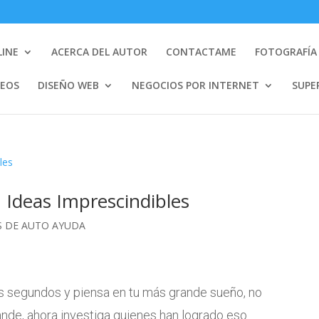
LINE
ACERCA DEL AUTOR
CONTACTAME
FOTOGRAFÍA 
DEOS
DISEÑO WEB
NEGOCIOS POR INTERNET
SUPE
 Ideas Imprescindibles
 DE AUTO AYUDA
 segundos y piensa en tu más grande sueño, no
nde, ahora investiga quienes han logrado eso