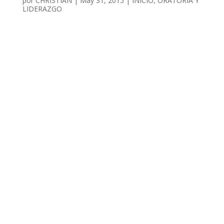
por
CHRISTIAN
|
May 31, 2015
|
INICIO
,
ORATORIA Y
LIDERAZGO