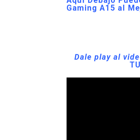
Aquí Debajo Pued
Gaming A15 al Me
Dale play al vid
TU