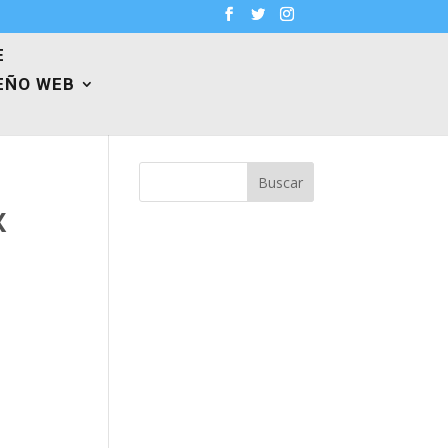
E
EÑO WEB
Buscar
X