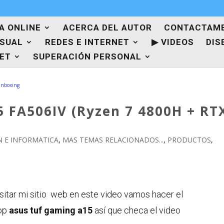
A ONLINE
ACERCA DEL AUTOR
CONTACTAM
ISUAL
REDES E INTERNET
▶ VIDEOS
DIS
NET
SUPERACIÓN PERSONAL
 FA506IV (Ryzen 7 4800H + RT
 E INFORMATICA
,
MAS TEMAS RELACIONADOS...
,
PRODUCTOS
,
sitar mi sitio web en este video vamos hacer el
op
asus tuf gaming a15
así que checa el video