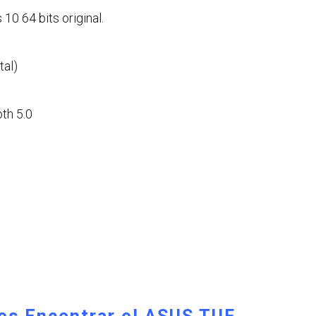
10 64 bits original.
tal)
oth 5.0