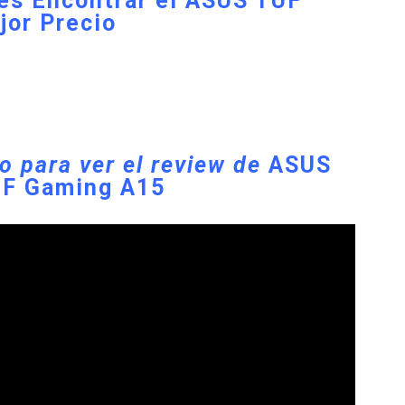
es Encontrar el ASUS TUF
jor Precio
eo para ver el review de
ASUS
F Gaming A15