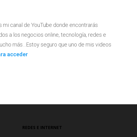
tes mi canal de YouTube donde encontrarás
dos a los negocios online, tecnología, redes e
 mucho más…Estoy seguro que uno de mis videos
ara acceder
REDES E INTERNET