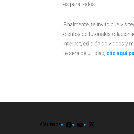
es para todos.
Finalmente, te invito que visi
cientos de tutoriales relaciona
internet, edición de videos y
te será de utilidad,
clic aquí p
Facebook
YouTube
Instagram
SÍGUENOS