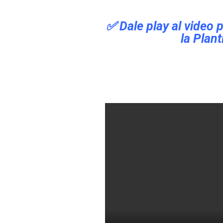
✅ Dale play al video 
la Plant