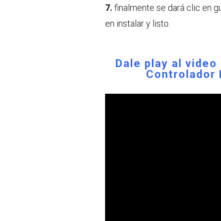
7.
finalmente se dará clic en g
en instalar y listo.
Dale play al video
Controlador