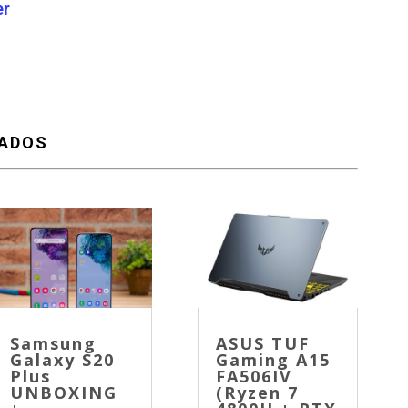
er
NADOS
Samsung
ASUS TUF
Galaxy S20
Gaming A15
Plus
FA506IV
UNBOXING
(Ryzen 7