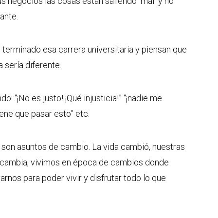
us negocios las cosas están saliendo mal y no
lante.
terminado esa carrera universitaria y piensan que
a sería diferente.
: “¡No es justo! ¡Qué injusticia!” “¡nadie me
iene que pasar esto” etc.
 son asuntos de cambio. La vida cambió, nuestras
o cambia, vivimos en época de cambios donde
nos para poder vivir y disfrutar todo lo que