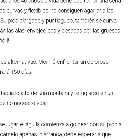
dad, a los 40 años de vida tiene que tomar una seria
as curvas y flexibles, no consiguen agarrar a las
 Su pico alargado y puntiagudo, también se curva
án las alas, envejecidas y pesadas por las gruesas
cil!
dos alternativas: Morir ó enfrentar un doloroso
ará 150 días.
hacia lo alto de una montaña y refugiarse en un
de no necesite volar.
 lugar, el águila comienza a golpear con su pico a
ncárselo apenas lo arranca, debe esperar a que