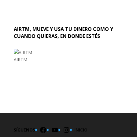
AIRTM, MUEVE Y USA TU DINERO COMO Y
CUANDO QUIERAS, EN DONDE ESTÉS
AIRTM
EL MUNDO
Facebook
YouTube
Instagram
SÍGUENOS
INICIO