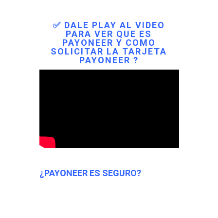
✅ DALE PLAY AL VIDEO
PARA VER QUE ES
PAYONEER Y COMO
SOLICITAR LA TARJETA
PAYONEER ?
¿PAYONEER ES SEGURO?