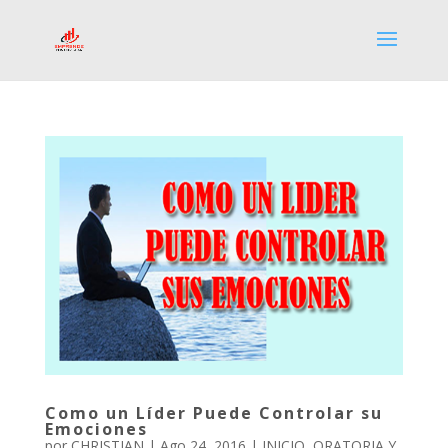
Como un Líder Puede Controlar su
Emociones
por
CHRISTIAN
|
Ago 24, 2016
|
INICIO
,
ORATORIA Y