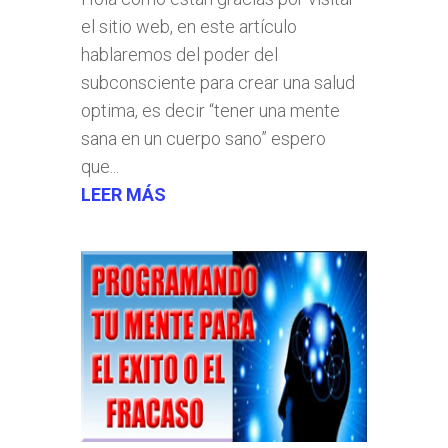
el sitio web, en este artículo
hablaremos del poder del
subconsciente para crear una salud
optima, es decir “tener una mente
sana en un cuerpo sano” espero
que...
LEER MÁS