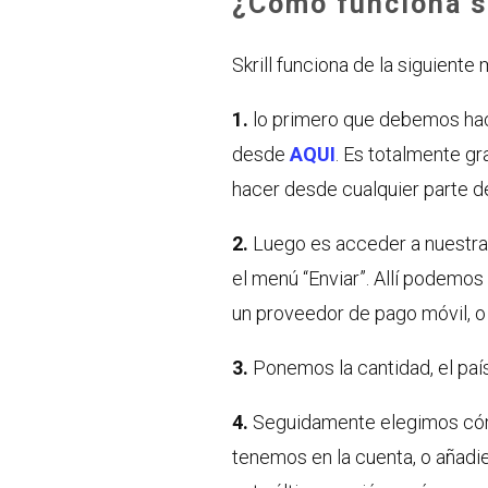
¿Cómo funciona sk
Skrill funciona de la siguiente
1.
lo primero que debemos hacer
desde
AQUI
. Es totalmente g
hacer desde cualquier parte d
2.
Luego es acceder a nuestra c
el menú “Enviar”. Allí podemos 
un proveedor de pago móvil, o 
3.
Ponemos la cantidad, el país 
4.
Seguidamente elegimos cóm
tenemos en la cuenta, o añad