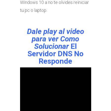
Windows 10 a no te olvides reiniciar
tu pc o laptop.
Dale play al video
para ver Como
Solucionar
El
Servidor DNS No
Responde