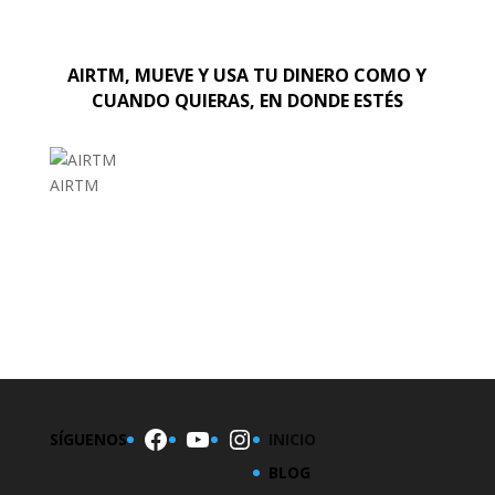
AIRTM, MUEVE Y USA TU DINERO COMO Y
CUANDO QUIERAS, EN DONDE ESTÉS
AIRTM
EL MUNDO
Facebook
YouTube
Instagram
SÍGUENOS
INICIO
BLOG