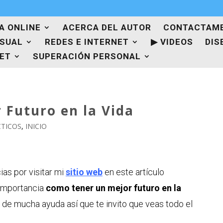
A ONLINE
ACERCA DEL AUTOR
CONTACTAM
ISUAL
REDES E INTERNET
▶ VIDEOS
DIS
NET
SUPERACIÓN PERSONAL
 Futuro en la Vida
CTICOS
,
INICIO
as por visitar mi
sitio web
en este artículo
importancia
como tener un mejor futuro en la
á de mucha ayuda así que te invito que veas todo el