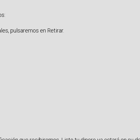
os:
ales, pulsaremos en Retirar.
icación que recibiremos. Listo tu dinero ya estará en su de