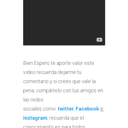
Bien Espero te aporte valor este
video recuerda dejarme tu
comentario y si crees que vale la
pena, compártelo con tus amigos en
las redes
sociales como:
twitter
,
Facebook
e
instagram
, recuerda que el
conocimiento es para todos.