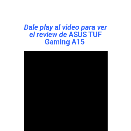
Dale play al video para ver
el review de
ASUS TUF
Gaming A15